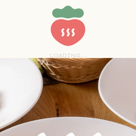
10:00~23:00
6:
平日営業
土日祝営業
（最終入館22:30）
（最
TOP
温泉
レストラン・