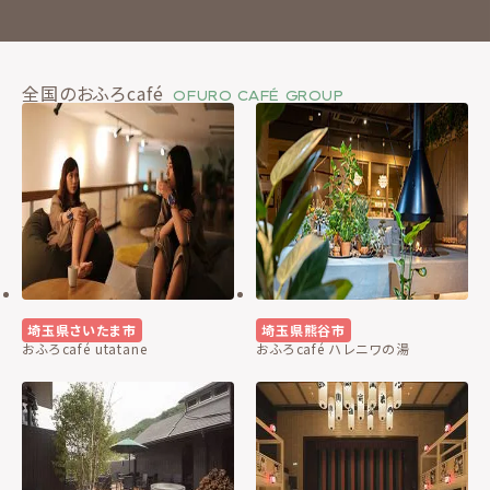
全国のおふろcafé
OFURO CAFÉ GROUP
埼玉県さいたま市
埼玉県熊谷市
おふろcafé utatane
おふろcafé ハレニワの湯