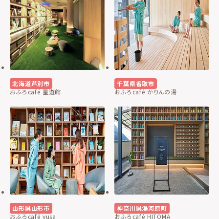
北海道芦別市
千葉県香取市
おふろcafé 星遊館
おふろcafé かりんの湯
山形県山形市
神奈川県湯河原町
おふろcafé yusa
おふろcafé HITOMA