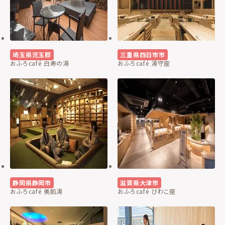
埼玉県児玉郡
三重県四日市市
おふろcafé 白寿の湯
おふろcafé 湯守座
静岡県静岡市
滋賀県大津市
おふろcafé 美肌湯
おふろcafé びわこ座